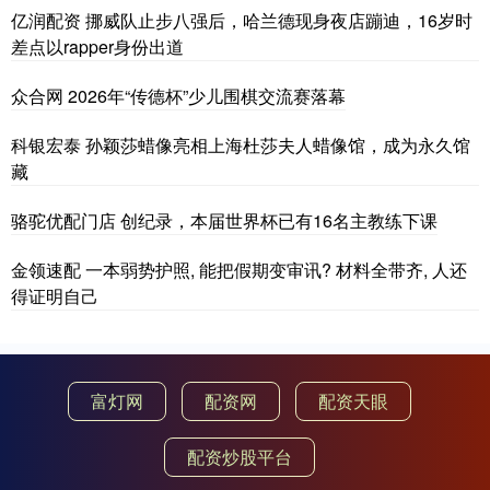
亿润配资 挪威队止步八强后，哈兰德现身夜店蹦迪，16岁时
差点以rapper身份出道
众合网 2026年“传德杯”少儿围棋交流赛落幕
科银宏泰 孙颖莎蜡像亮相上海杜莎夫人蜡像馆，成为永久馆
藏
骆驼优配门店 创纪录，本届世界杯已有16名主教练下课
金领速配 一本弱势护照, 能把假期变审讯? 材料全带齐, 人还
得证明自己
富灯网
配资网
配资天眼
配资炒股平台