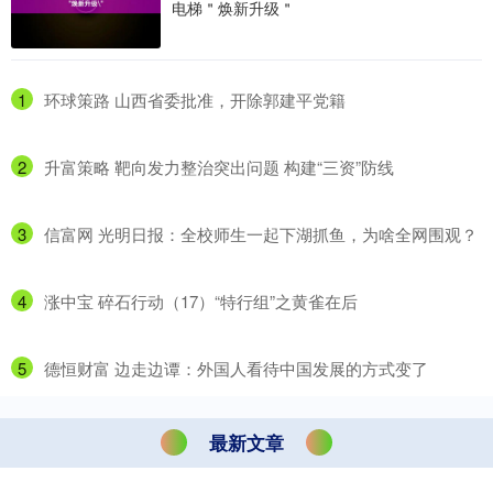
电梯＂焕新升级＂
1
​环球策路 山西省委批准，开除郭建平党籍
2
​升富策略 靶向发力整治突出问题 构建“三资”防线
3
​信富网 光明日报：全校师生一起下湖抓鱼，为啥全网围观？
4
​涨中宝 碎石行动（17）“特行组”之黄雀在后
5
​德恒财富 边走边谭：外国人看待中国发展的方式变了
最新文章