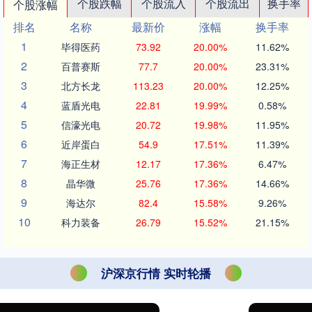
个股跌幅
个股流入
个股流出
换手率
个股涨幅
排名
名称
最新价
涨幅
换手率
1
毕得医药
73.92
20.00%
11.62%
2
百普赛斯
77.7
20.00%
23.31%
3
北方长龙
113.23
20.00%
12.25%
4
蓝盾光电
22.81
19.99%
0.58%
5
信濠光电
20.72
19.98%
11.95%
6
近岸蛋白
54.9
17.51%
11.39%
7
海正生材
12.17
17.36%
6.47%
8
晶华微
25.76
17.36%
14.66%
9
海达尔
82.4
15.58%
9.26%
10
科力装备
26.79
15.52%
21.15%
沪深京行情 实时轮播