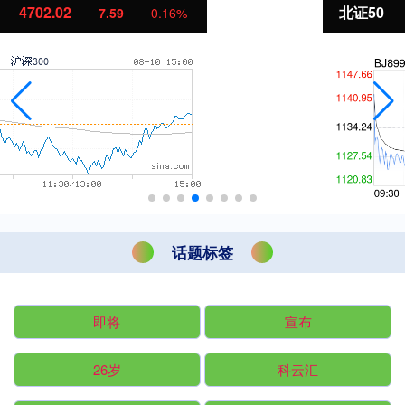
北证50
1122.88
-11.37
-1.00%
话题标签
即将
宣布
26岁
科云汇