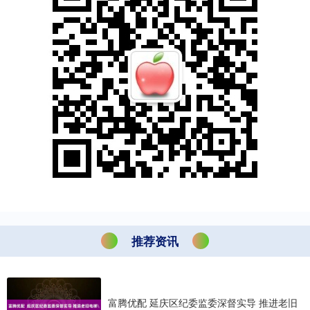
推荐资讯
富腾优配 延庆区纪委监委深督实导 推进老旧