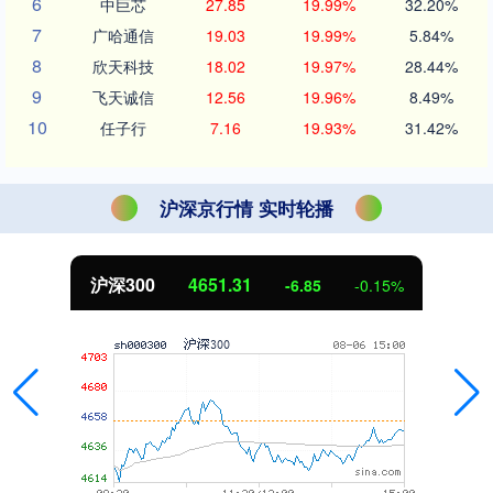
6
中巨芯
27.85
19.99%
32.20%
7
广哈通信
19.03
19.99%
5.84%
8
欣天科技
18.02
19.97%
28.44%
9
飞天诚信
12.56
19.96%
8.49%
10
任子行
7.16
19.93%
31.42%
沪深京行情 实时轮播
北证50
1122.88
%
3.42
0.30%