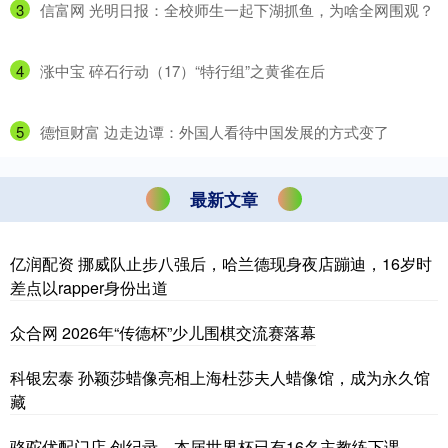
3
​信富网 光明日报：全校师生一起下湖抓鱼，为啥全网围观？
4
​涨中宝 碎石行动（17）“特行组”之黄雀在后
5
​德恒财富 边走边谭：外国人看待中国发展的方式变了
最新文章
亿润配资 挪威队止步八强后，哈兰德现身夜店蹦迪，16岁时
差点以rapper身份出道
众合网 2026年“传德杯”少儿围棋交流赛落幕
科银宏泰 孙颖莎蜡像亮相上海杜莎夫人蜡像馆，成为永久馆
藏
骆驼优配门店 创纪录，本届世界杯已有16名主教练下课