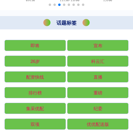
话题标签
即将
宣布
26岁
科云汇
配资快线
直播
排行榜
重磅
集采优配
纪委
双项
优优配送版