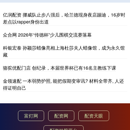
亿润配资 挪威队止步八强后，哈兰德现身夜店蹦迪，16岁时
差点以rapper身份出道
众合网 2026年“传德杯”少儿围棋交流赛落幕
科银宏泰 孙颖莎蜡像亮相上海杜莎夫人蜡像馆，成为永久馆
藏
骆驼优配门店 创纪录，本届世界杯已有16名主教练下课
金领速配 一本弱势护照, 能把假期变审讯? 材料全带齐, 人还
得证明自己
富灯网
配资网
配资天眼