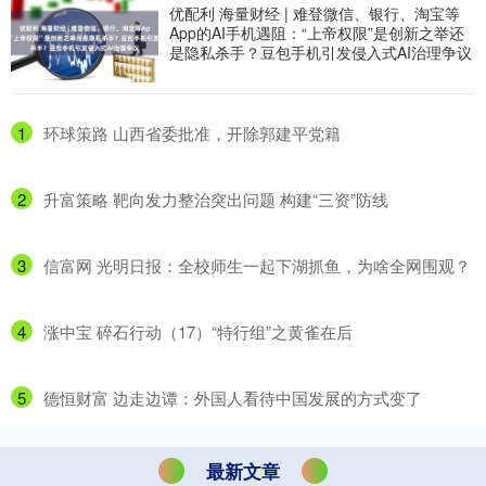
优配利 海量财经 | 难登微信、银行、淘宝等
App的AI手机遇阻：“上帝权限”是创新之举还
是隐私杀手？豆包手机引发侵入式AI治理争议
1
​环球策路 山西省委批准，开除郭建平党籍
2
​升富策略 靶向发力整治突出问题 构建“三资”防线
3
​信富网 光明日报：全校师生一起下湖抓鱼，为啥全网围观？
4
​涨中宝 碎石行动（17）“特行组”之黄雀在后
5
​德恒财富 边走边谭：外国人看待中国发展的方式变了
最新文章