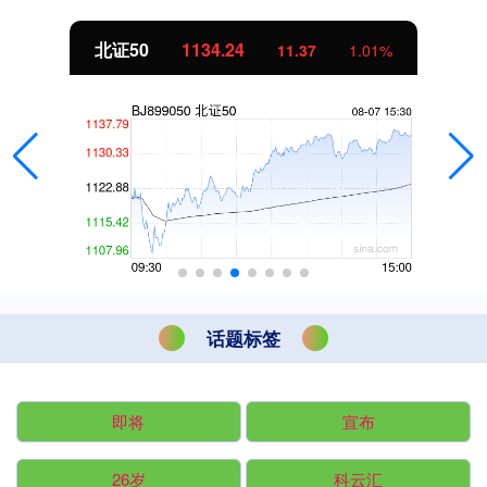
北证50
1134.24
11.37
1.01%
话题标签
即将
宣布
26岁
科云汇