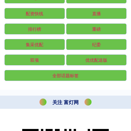
配资快线
直播
排行榜
重磅
集采优配
纪委
双项
优优配送版
全部话题标签
关注 富灯网