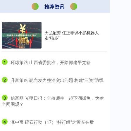
推荐资讯
天弘配资 任正非谈小鹏机器人
走“猫步”
1
​环球策路 山西省委批准，开除郭建平党籍
2
​升富策略 靶向发力整治突出问题 构建“三资”防线
3
​信富网 光明日报：全校师生一起下湖抓鱼，为啥
全网围观？
4
​涨中宝 碎石行动（17）“特行组”之黄雀在后