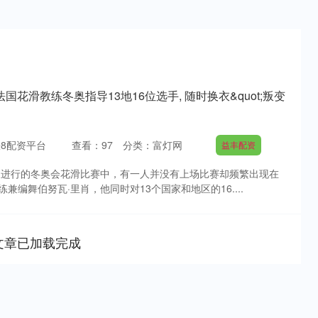
法国花滑教练冬奥指导13地16位选手, 随时换衣&quot;叛变
8配资平台
查看：
97
分类：
富灯网
益丰配资
几天进行的冬奥会花滑比赛中，有一人并没有上场比赛却频繁出现在
兼编舞伯努瓦·里肖，他同时对13个国家和地区的16....
文章已加载完成