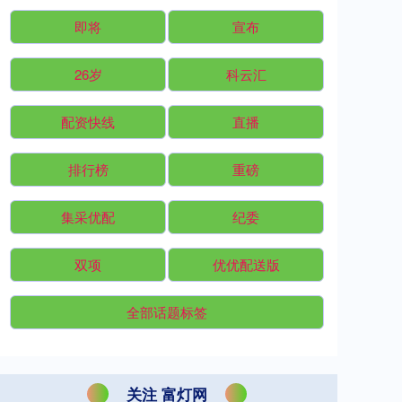
即将
宣布
26岁
科云汇
配资快线
直播
排行榜
重磅
集采优配
纪委
双项
优优配送版
全部话题标签
关注 富灯网