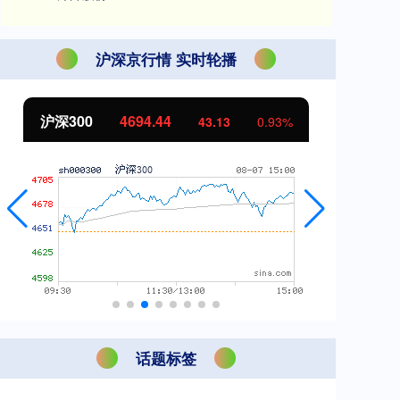
沪深京行情 实时轮播
北证50
1134.24
创
11.37
1.01%
话题标签