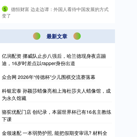
5
​德恒财富 边走边谭：外国人看待中国发展的方式
变了
最新文章
亿润配资 挪威队止步八强后，哈兰德现身夜店蹦
迪，16岁时差点以rapper身份出道
众合网 2026年“传德杯”少儿围棋交流赛落幕
科银宏泰 孙颖莎蜡像亮相上海杜莎夫人蜡像馆，成
为永久馆藏
骆驼优配门店 创纪录，本届世界杯已有16名主教练
下课
金领速配 一本弱势护照, 能把假期变审讯? 材料全