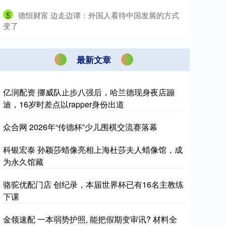
5
​德恒财富 边走边谭：外国人看待中国发展的方式
变了
最新文章
亿润配资 挪威队止步八强后，哈兰德现身夜店蹦
迪，16岁时差点以rapper身份出道
众合网 2026年“传德杯”少儿围棋交流赛落幕
科银宏泰 孙颖莎蜡像亮相上海杜莎夫人蜡像馆，成
为永久馆藏
骆驼优配门店 创纪录，本届世界杯已有16名主教练
下课
金领速配 一本弱势护照, 能把假期变审讯? 材料全