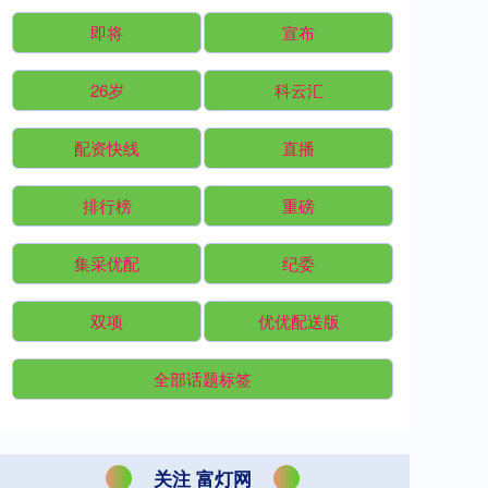
即将
宣布
26岁
科云汇
配资快线
直播
排行榜
重磅
集采优配
纪委
双项
优优配送版
全部话题标签
关注 富灯网