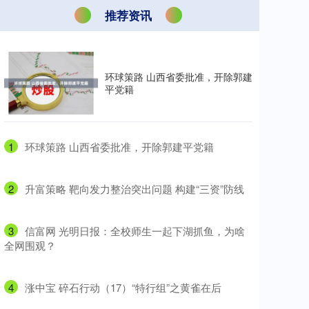
推荐资讯
环球策路 山西省委批准，开除郭建
平党籍
1
​环球策路 山西省委批准，开除郭建平党籍
2
​升富策略 靶向发力整治突出问题 构建“三资”防线
3
​信富网 光明日报：全校师生一起下湖抓鱼，为啥
全网围观？
4
​涨中宝 碎石行动（17）“特行组”之黄雀在后