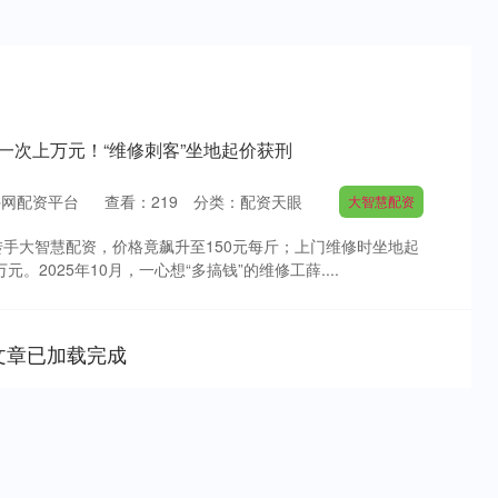
修一次上万元！“维修刺客”坐地起价获刑
牛网配资平台
查看：
219
分类：
配资天眼
大智慧配资
转手大智慧配资，价格竟飙升至150元每斤；上门维修时坐地起
。2025年10月，一心想“多搞钱”的维修工薛....
文章已加载完成