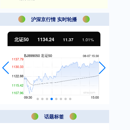
沪深京行情 实时轮播
北证50
1134.24
创
11.37
1.01%
话题标签