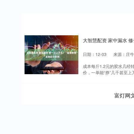
大智慧配资 家中漏水 
日期：12-03
来源：庄
成本每斤1.2元的胶水几经
价，一单能“挣”几千甚至上万元
富灯网