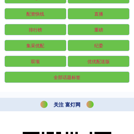
配资快线
直播
排行榜
重磅
集采优配
纪委
双项
优优配送版
全部话题标签
关注 富灯网