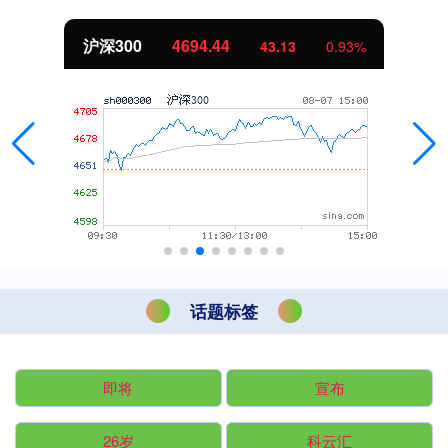
沪深300
4694.44
43.13
0.93%
话题标签
即将
宣布
26岁
科云汇