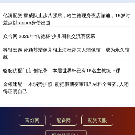
亿润配资 挪威队止步八强后，哈兰德现身夜店蹦迪，16岁时
差点以rapper身份出道
众合网 2026年“传德杯”少儿围棋交流赛落幕
科银宏泰 孙颖莎蜡像亮相上海杜莎夫人蜡像馆，成为永久馆
藏
骆驼优配门店 创纪录，本届世界杯已有16名主教练下课
金领速配 一本弱势护照, 能把假期变审讯? 材料全带齐, 人还
得证明自己
富灯网
配资网
配资天眼