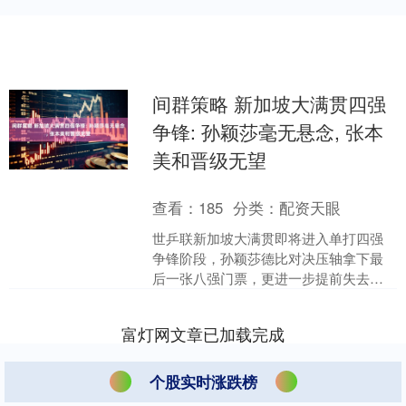
间群策略 新加坡大满贯四强
争锋: 孙颖莎毫无悬念, 张本
美和晋级无望
查看：
185
分类：
配资天眼
世乒联新加坡大满贯即将进入单打四强
争锋阶段，孙颖莎德比对决压轴拿下最
后一张八强门票，更进一步提前失去悬
念，日本名将只能是无可奈何；张本美
和运气委实很一般，再次碰....
富灯网文章已加载完成
个股实时涨跌榜