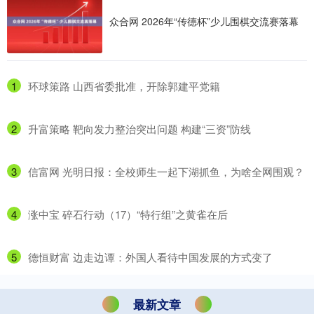
众合网 2026年“传德杯”少儿围棋交流赛落幕
1
​环球策路 山西省委批准，开除郭建平党籍
2
​升富策略 靶向发力整治突出问题 构建“三资”防线
3
​信富网 光明日报：全校师生一起下湖抓鱼，为啥全网围观？
4
​涨中宝 碎石行动（17）“特行组”之黄雀在后
5
​德恒财富 边走边谭：外国人看待中国发展的方式变了
最新文章