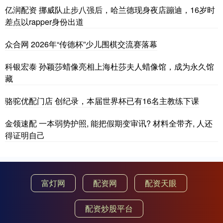
亿润配资 挪威队止步八强后，哈兰德现身夜店蹦迪，16岁时
差点以rapper身份出道
众合网 2026年“传德杯”少儿围棋交流赛落幕
科银宏泰 孙颖莎蜡像亮相上海杜莎夫人蜡像馆，成为永久馆
藏
骆驼优配门店 创纪录，本届世界杯已有16名主教练下课
金领速配 一本弱势护照, 能把假期变审讯? 材料全带齐, 人还
得证明自己
富灯网
配资网
配资天眼
配资炒股平台