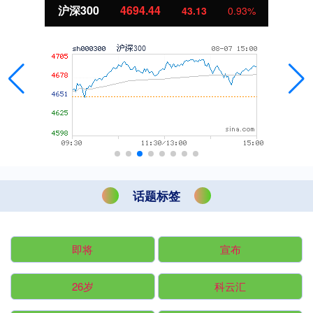
沪深300
4694.44
43.13
0.93%
话题标签
即将
宣布
26岁
科云汇