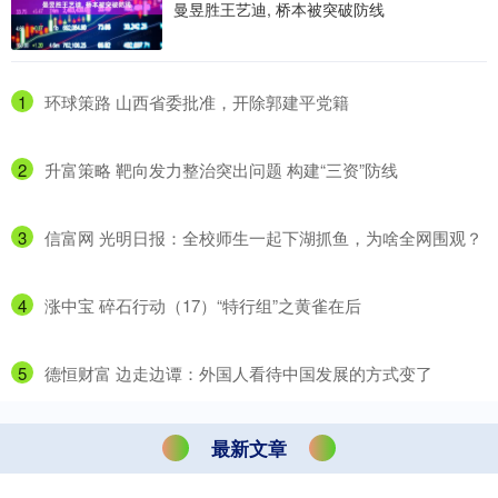
曼昱胜王艺迪, 桥本被突破防线
1
​环球策路 山西省委批准，开除郭建平党籍
2
​升富策略 靶向发力整治突出问题 构建“三资”防线
3
​信富网 光明日报：全校师生一起下湖抓鱼，为啥全网围观？
4
​涨中宝 碎石行动（17）“特行组”之黄雀在后
5
​德恒财富 边走边谭：外国人看待中国发展的方式变了
最新文章