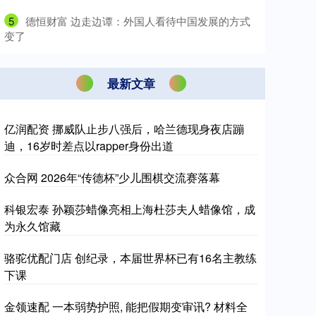
5
​德恒财富 边走边谭：外国人看待中国发展的方式
变了
最新文章
亿润配资 挪威队止步八强后，哈兰德现身夜店蹦
迪，16岁时差点以rapper身份出道
众合网 2026年“传德杯”少儿围棋交流赛落幕
科银宏泰 孙颖莎蜡像亮相上海杜莎夫人蜡像馆，成
为永久馆藏
骆驼优配门店 创纪录，本届世界杯已有16名主教练
下课
金领速配 一本弱势护照, 能把假期变审讯? 材料全