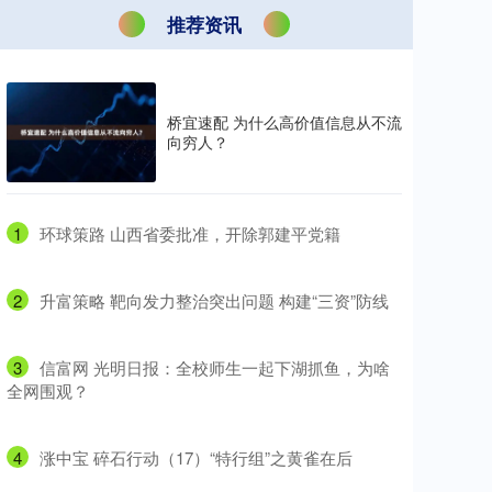
推荐资讯
桥宜速配 为什么高价值信息从不流
向穷人？
1
​环球策路 山西省委批准，开除郭建平党籍
2
​升富策略 靶向发力整治突出问题 构建“三资”防线
3
​信富网 光明日报：全校师生一起下湖抓鱼，为啥
全网围观？
4
​涨中宝 碎石行动（17）“特行组”之黄雀在后