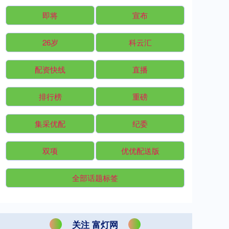
即将
宣布
26岁
科云汇
配资快线
直播
排行榜
重磅
集采优配
纪委
双项
优优配送版
全部话题标签
关注 富灯网