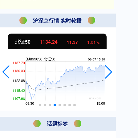
沪深京行情 实时轮播
北证50
1134.24
创
11.37
1.01%
话题标签