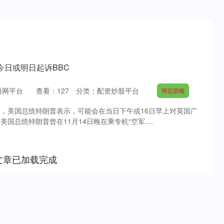
今日或明日起诉BBC
通网平台
查看：
127
分类：
配资炒股平台
博远策略
策略，美国总统特朗普表示，可能会在当日下午或16日早上对英国广
美国总统特朗普曾在11月14日晚在乘专机“空军....
文章已加载完成