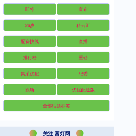
即将
宣布
26岁
科云汇
配资快线
直播
排行榜
重磅
集采优配
纪委
双项
优优配送版
全部话题标签
关注 富灯网