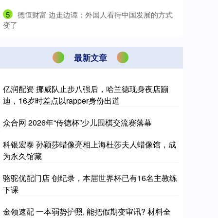
5
​德恒财富 边走边谭：外国人看待中国发展的方式
变了
最新文章
亿润配资 挪威队止步八强后，哈兰德现身夜店蹦
迪，16岁时差点以rapper身份出道
众合网 2026年“传德杯”少儿围棋交流赛落幕
科银宏泰 孙颖莎蜡像亮相上海杜莎夫人蜡像馆，成
为永久馆藏
骆驼优配门店 创纪录，本届世界杯已有16名主教练
下课
金领速配 一本弱势护照, 能把假期变审讯? 材料全