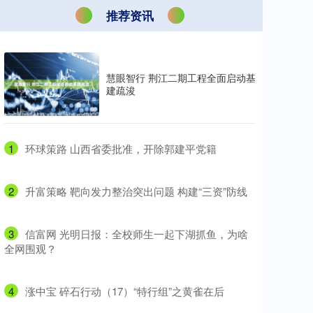
推荐资讯
慧眼智行 荆江二期工程全面启动基
建疏浚
1
​环球策路 山西省委批准，开除郭建平党籍
2
​升富策略 靶向发力整治突出问题 构建“三资”防线
3
​信富网 光明日报：全校师生一起下湖抓鱼，为啥
全网围观？
4
​涨中宝 碎石行动（17）“特行组”之黄雀在后