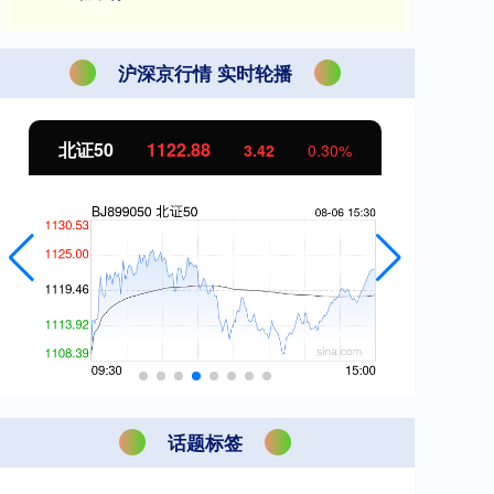
沪深京行情 实时轮播
北证50
1122.88
创
3.42
0.30%
话题标签